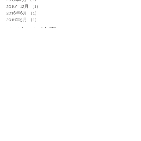
2016年12月
（1）
1件の記事
2016年6月
（1）
1件の記事
2016年5月
（1）
1件の記事
タグから検索
スケッチ、タイ、スケッチ旅行、コムローイ、イラスト、旅
ソーシャルメディア
© 2016 MISAKO MORI. All Right
Reserved.