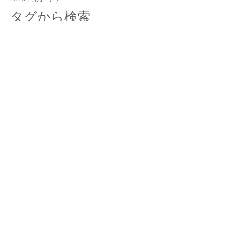
タグから検索
スケッチ、タイ、スケッチ旅行、コムローイ、イラスト、旅
ソーシャルメディア
© 2016 MISAKO MORI. All Right
Reserved.