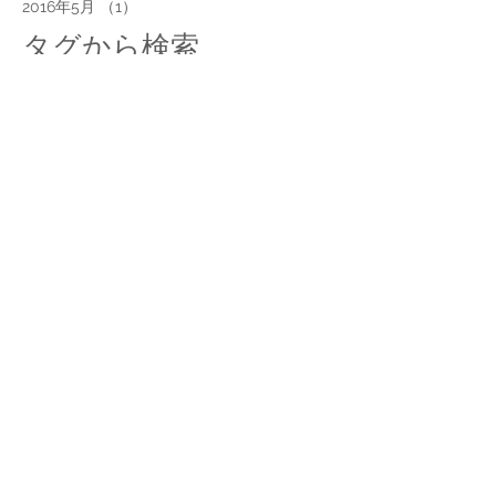
2016年5月
（1）
1件の記事
タグから検索
スケッチ、タイ、スケッチ旅行、コムローイ、イラスト、旅
ソーシャルメディア
© 2016 MISAKO MORI. All Right
Reserved.