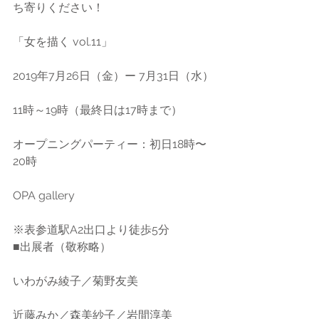
ち寄りください！
「女を描く vol.11」
2019年7月26日（金）ー 7月31日（水）
11時～19時（最終日は17時まで）
オープニングパーティー：初日18時〜
20時
OPA gallery
※表参道駅A2出口より徒歩5分
■出展者（敬称略）
いわがみ綾子／菊野友美
近藤みか／森美紗子／岩間淳美